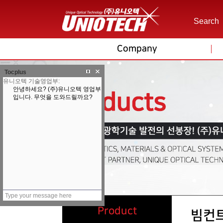
Search
Company
Tocplus
Product
빔컨