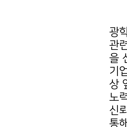
광학
관련
을 
기업
상 
노
신뢰
통해