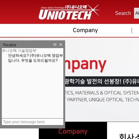
Search
Company
Tocplus
Company
회사