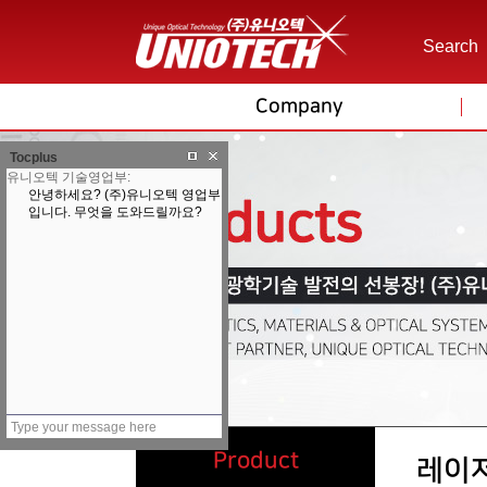
Search
Company
Tocplus
Product
레이