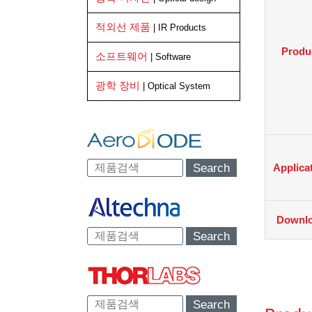
적외선 제품
| IR Products
Produ
소프트웨어
| Software
광학 장비
| Optical System
Search
Applica
Downl
Search
Search