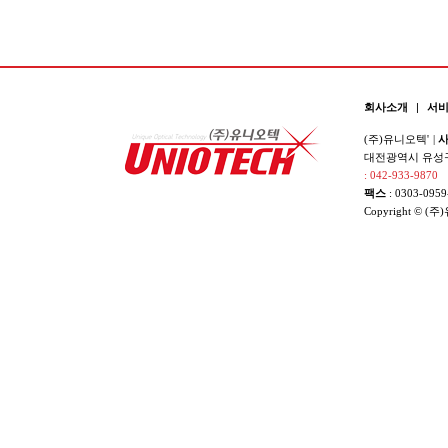
회사소개
|
서
(주)유니오텍'
|
사
대전광역시 유성구 
: 042-933-9870
팩스
: 0303-0959
Copyright © (주)