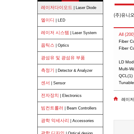
레이저다이오드
| Laser Diode
(주)유니
엘이디
| LED
레이저 시스템
| Laser System
All (200
Fiber C
옵틱스
| Optics
Fiber C
광섬유 및 광섬유 부품
LD Mod
Multi-W
측정기
| Detector & Analyzer
QCL(1)
센서
Tunable
| Sensor
전자장치
| Electronics
레이저다
빔컨트롤러
| Beam Controllers
광학 악세사리
| Accessories
광학 디자인
| Optical design