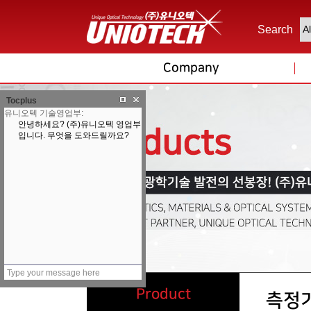
Search
Company
Tocplus
Product
측정