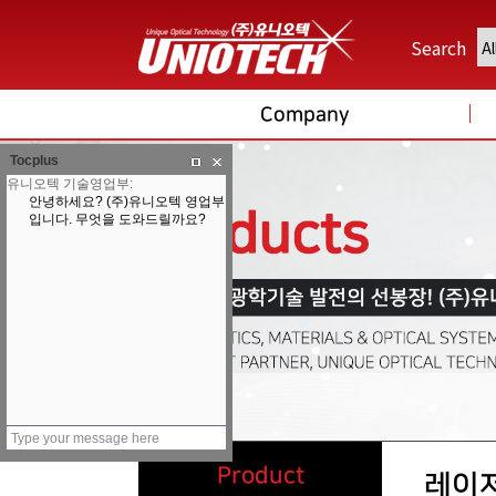
Search
Company
Tocplus
Product
레이