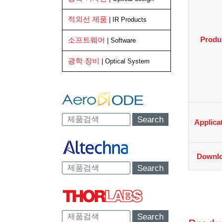
적외선 제품
| IR Products
Produ
소프트웨어
| Software
광학 장비
| Optical System
Search
Applica
Downl
Search
Search