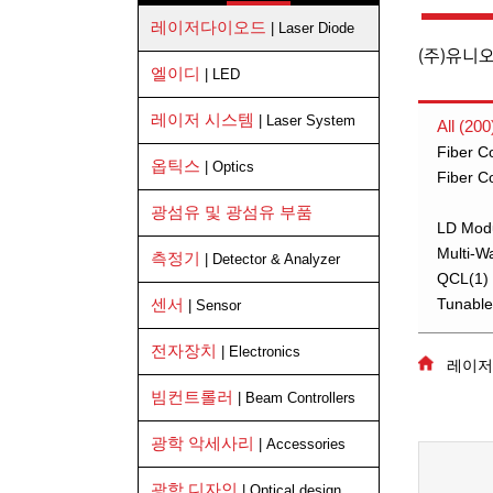
레이저다이오드
| Laser Diode
(주)유니
엘이디
| LED
레이저 시스템
| Laser System
All (200
Fiber C
옵틱스
| Optics
Fiber C
광섬유 및 광섬유 부품
LD Mod
Multi-W
측정기
| Detector & Analyzer
QCL(1)
센서
Tunable
| Sensor
전자장치
| Electronics
레이저다
빔컨트롤러
| Beam Controllers
광학 악세사리
| Accessories
광학 디자인
| Optical design