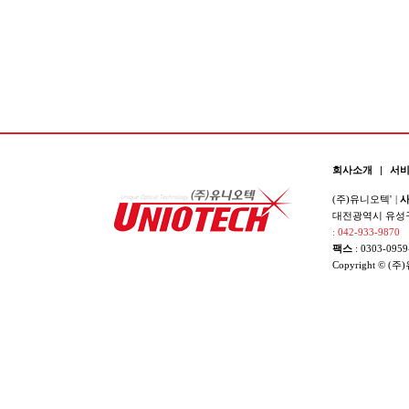
회사소개
|
서
(주)유니오텍'
|
사
대전광역시 유성구 
: 042-933-9870
팩스
: 0303-0959
Copyright © (주)