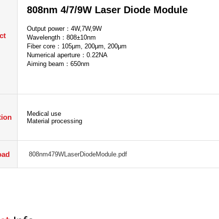
808nm 4/7/9W Laser Diode Module
Output power：4W,7W,9W
ct
Wavelength：808±10nm
Fiber core：105μm, 200μm, 200μm
Numerical aperture：0.22NA
Aiming beam：650nm
Medical use
tion
Material processing
oad
808nm479WLaserDiodeModule.pdf