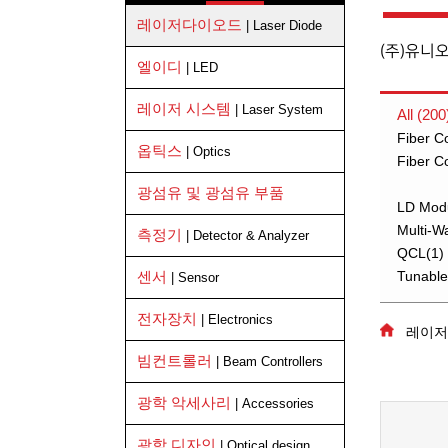
레이저다이오드
| Laser Diode
(주)유니
엘이디
| LED
레이저 시스템
| Laser System
All (200
Fiber C
옵틱스
| Optics
Fiber C
광섬유 및 광섬유 부품
LD Mod
Multi-W
측정기
| Detector & Analyzer
QCL(1)
센서
Tunable
| Sensor
전자장치
| Electronics
레이저다
빔컨트롤러
| Beam Controllers
광학 악세사리
| Accessories
광학 디자인
| Optical design