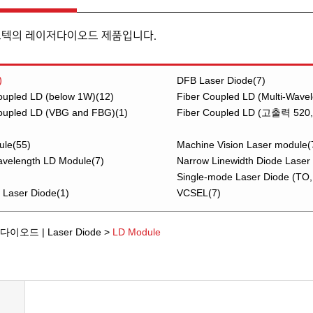
오텍의 레이저다이오드 제품입니다.
)
DFB Laser Diode(7)
oupled LD (below 1W)(12)
Fiber Coupled LD (Multi-Wavel
oupled LD (VBG and FBG)(1)
Fiber Coupled LD (고출력 520,
ule(55)
Machine Vision Laser module(
avelength LD Module(7)
Narrow Linewidth Diode Laser 
Single-mode Laser Diode (TO, 
 Laser Diode(1)
VCSEL(7)
이오드 | Laser Diode >
LD Module