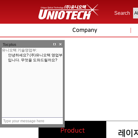
Search
Company
Tocplus
Product
레이