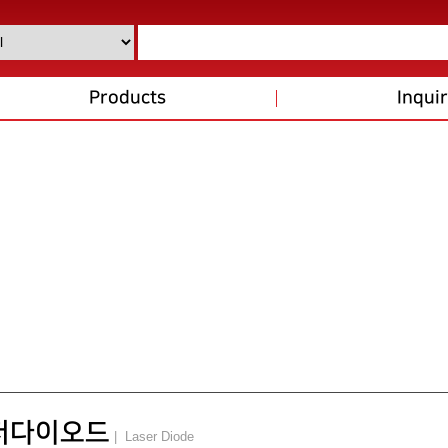
Products
Inqui
저다이오드
| Laser Diode