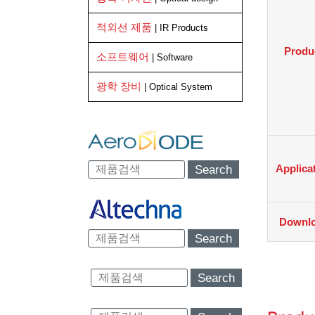
적외선 제품
| IR Products
Produ
소프트웨어
| Software
광학 장비
| Optical System
Applica
Search
Downl
Search
Search