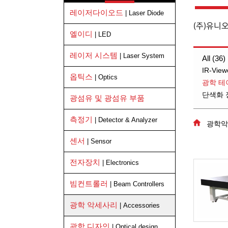
레이저다이오드
| Laser Diode
(주)유니
엘이디
| LED
레이저 시스템
| Laser System
All (36)
IR-View
옵틱스
| Optics
광학 테
단색화 장치 
광섬유 및 광섬유 부품
측정기
| Detector & Analyzer
광학악
센서
| Sensor
전자장치
| Electronics
빔컨트롤러
| Beam Controllers
광학 악세사리
| Accessories
광학 디자인
| Optical design