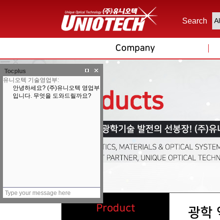
Search
Company
Tocplus
Product
광학