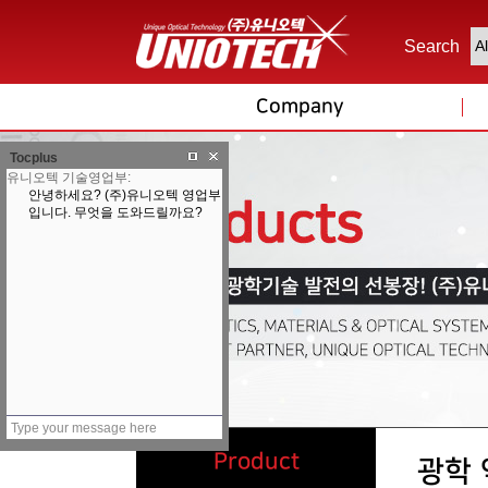
Search
Company
Tocplus
Product
광학