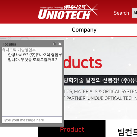
Search
Company
Tocplus
Product
빔컨