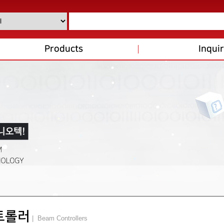
Products
Inqui
트롤러
| Beam Controllers