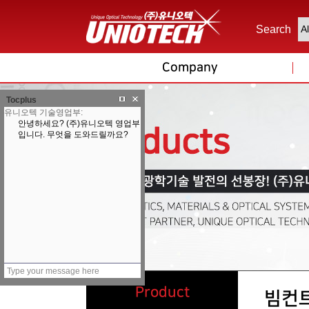
Search
Company
Tocplus
Product
빔컨