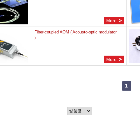
More
Fiber-coupled AOM ( Acousto-optic modulator
)
More
1