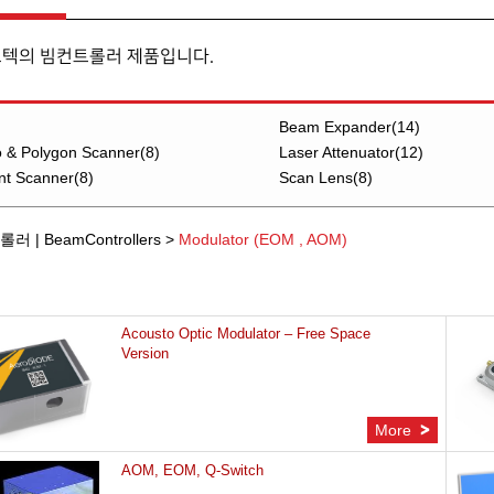
오텍의 빔컨트롤러 제품입니다.
Beam Expander(14)
 & Polygon Scanner(8)
Laser Attenuator(12)
t Scanner(8)
Scan Lens(8)
롤러 |
BeamControllers
>
Modulator (EOM , AOM)
Acousto Optic Modulator – Free Space
Version
More
AOM, EOM, Q-Switch