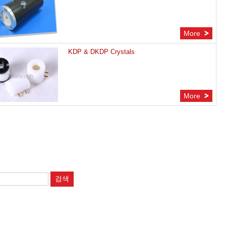
More
KDP & DKDP Crystals
More