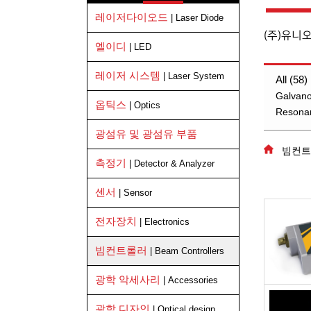
레이저다이오드
| Laser Diode
(주)유니
엘이디
| LED
레이저 시스템
| Laser System
All (58)
Galvano
옵틱스
| Optics
Resonan
광섬유 및 광섬유 부품
빔컨트
측정기
| Detector & Analyzer
센서
| Sensor
전자장치
| Electronics
빔컨트롤러
| Beam Controllers
광학 악세사리
| Accessories
광학 디자인
| Optical design