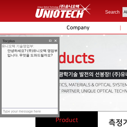
Search
Company
Tocplus
Product
측정