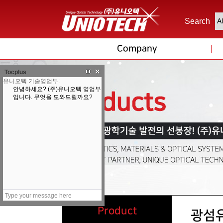
Search
Company
Tocplus
Product
광섬유