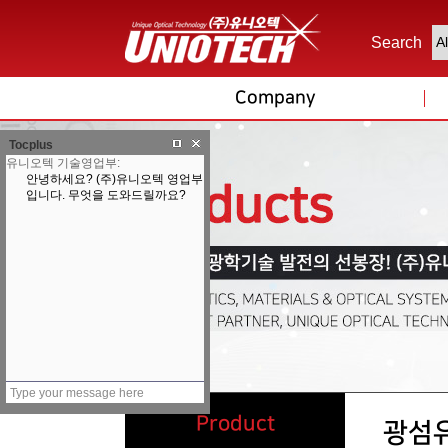
Search
Company
Tocplus
Product
광섬유