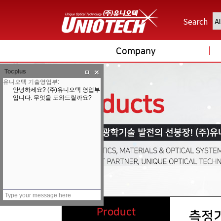
Search
Company
Tocplus
Product
측정