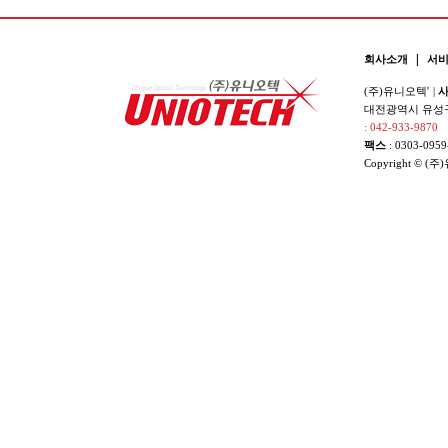
|
회사소개
서
(주)유니오텍'
|
사
대전광역시 유성구 
: 042-933-9870
팩스
: 0303-0959
Copyright © (주)