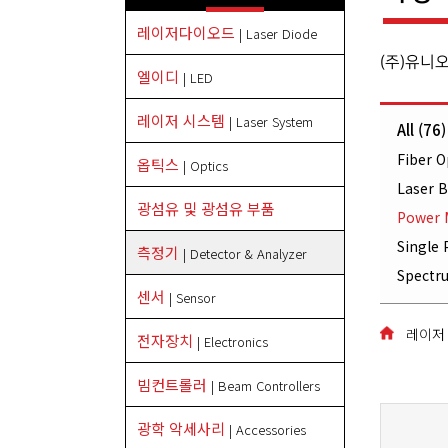
레이저다이오드
| Laser Diode
(주)유니
엘이디
| LED
레이저 시스템
| Laser System
All (76)
Fiber O
옵틱스
| Optics
Laser B
광섬유 및 광섬유 부품
Power 
Single
측정기
| Detector & Analyzer
Spectr
센서
| Sensor
레이저 시
전자장치
| Electronics
빔컨트롤러
| Beam Controllers
광학 악세사리
| Accessories