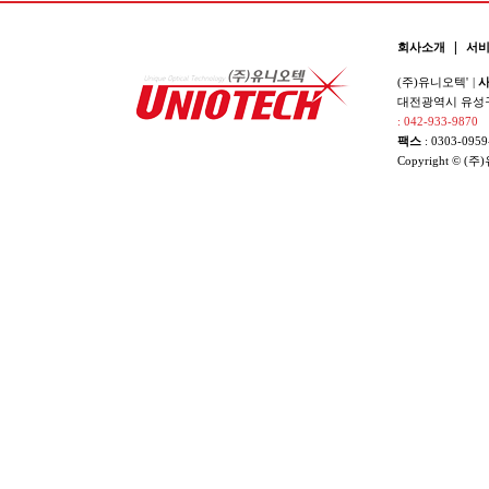
|
회사소개
서
(주)유니오텍'
|
사
대전광역시 유성구 
: 042-933-9870
팩스
: 0303-0959
Copyright © (주)