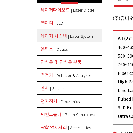
레이저다이오드
| Laser Diode
(주)유니
엘이디
| LED
레이저 시스템
| Laser System
All (27
400~435
옵틱스
| Optics
560~590
광섬유 및 광섬유 부품
760~11
Fiber c
측정기
| Detector & Analyzer
High P
센서
| Sensor
Line La
Pulsed 
전자장치
| Electronics
SLD Br
빔컨트롤러
| Beam Controllers
Ultra 
광학 악세사리
| Accessories