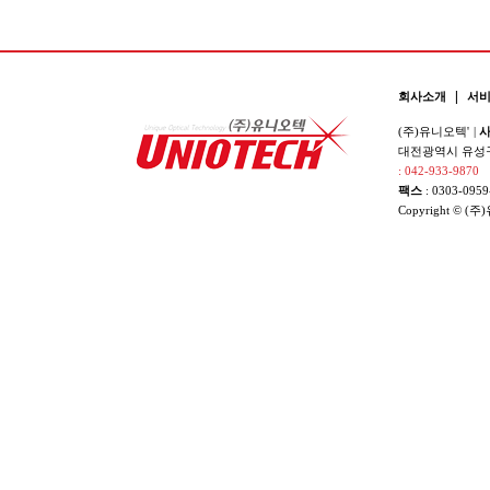
|
회사소개
서
(주)유니오텍'
|
사
대전광역시 유성구 
: 042-933-9870
팩스
: 0303-0959
Copyright © (주)