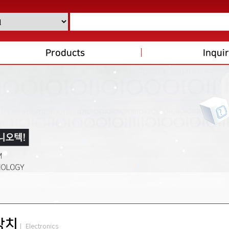
Products
Inqui
장치
| Electronics