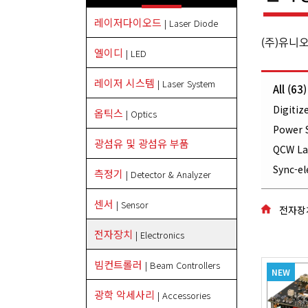
레이저다이오드
| Laser Diode
(주)유니
엘이디
| LED
레이저 시스템
| Laser System
All (63)
Digitiz
옵틱스
| Optics
Power S
광섬유 및 광섬유 부품
QCW Las
Sync-el
측정기
| Detector & Analyzer
센서
| Sensor
전자장치
전자장치
| Electronics
빔컨트롤러
| Beam Controllers
NEW
광학 악세사리
| Accessories