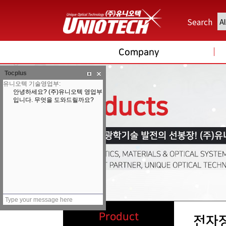
Search
Company
Tocplus
Product
전자