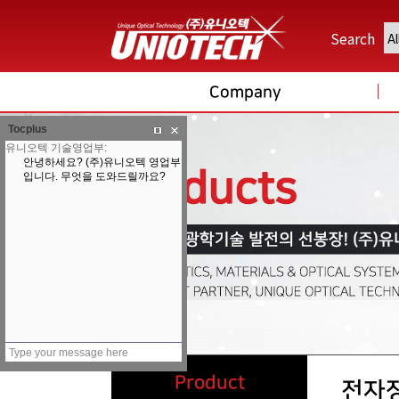
Search
Company
Tocplus
Product
전자