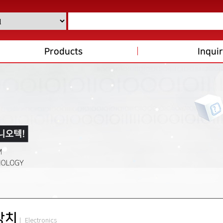
Products
Inqui
장치
| Electronics