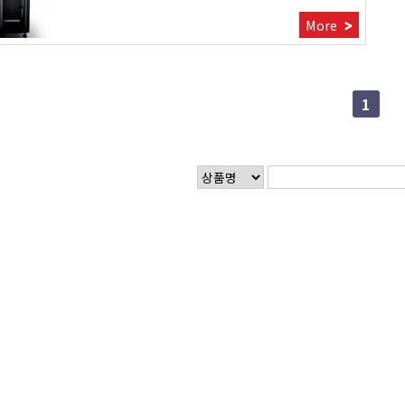
More
1