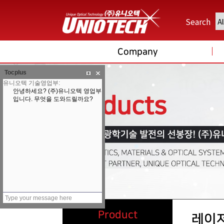
Search
Company
Tocplus
Product
레이