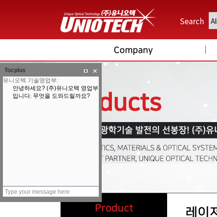
Search
Company
Tocplus
Product
레이