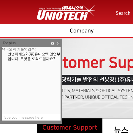
Search
Company
Tocplus
Customer Support
뉴스